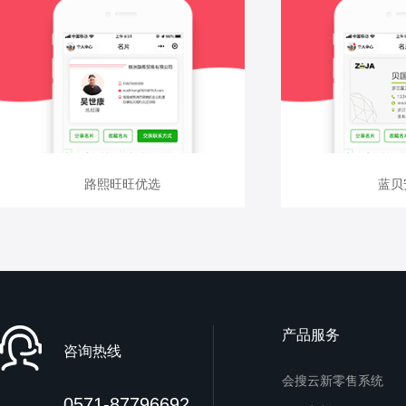
查看详情
查看
路熙旺旺优选
路熙旺旺优选
蓝贝
蓝贝
产品服务
咨询热线
会搜云新零售系统
0571-87796692