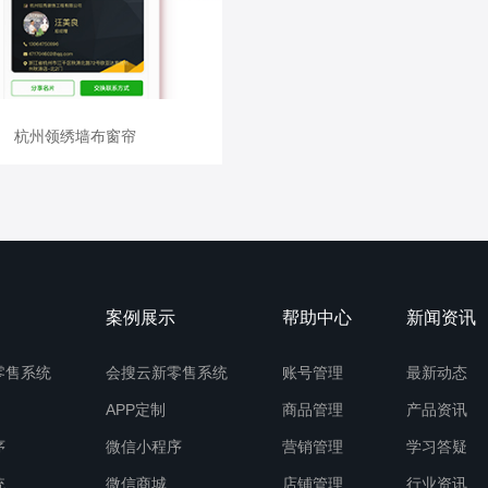
查看详情
杭州领绣墙布窗帘
杭州领绣墙布窗帘
案例展示
帮助中心
新闻资讯
零售系统
会搜云新零售系统
账号管理
最新动态
APP定制
商品管理
产品资讯
序
微信小程序
营销管理
学习答疑
统
微信商城
店铺管理
行业资讯