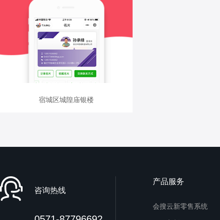
查看详情
宿城区城隍庙银楼
宿城区城隍庙银楼
产品服务
咨询热线
会搜云新零售系统
0571-87796692